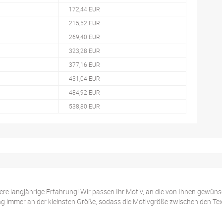
172,44 EUR
215,52 EUR
269,40 EUR
323,28 EUR
377,16 EUR
431,04 EUR
484,92 EUR
538,80 EUR
ere langjährige Erfahrung! Wir passen Ihr Motiv, an die von Ihnen gewünsc
immer an der kleinsten Größe, sodass die Motivgröße zwischen den Texti