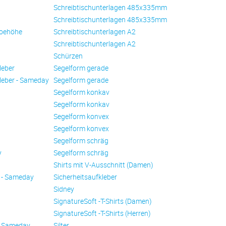
Schreibtischunterlagen 485x335mm
Schreibtischunterlagen 485x335mm
oehöhe
Schreibtischunterlagen A2
Schreibtischunterlagen A2
Schürzen
leber
Se­gel­form ge­ra­de
leber - Sameday
Se­gel­form ge­ra­de
Se­gel­form konkav
Se­gel­form konkav
Se­gel­form konvex
Se­gel­form konvex
Se­gel­form schräg
y
Se­gel­form schräg
Shirts mit V-Ausschnitt (Damen)
 - Sameday
Sicherheitsaufkleber
Sidney
SignatureSoft -T-Shirts (Damen)
SignatureSoft -T-Shirts (Herren)
- Sameday
Silter