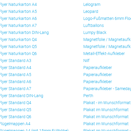
Flyer Naturkarton A4
Lelogram
Flyer Naturkarton A5
Leopard
Flyer Naturkarton A6
Logo-Fußmatten 6mm Flo
Flyer Naturkarton A7
Luftballons
Flyer Naturkarton DIN-Lang
Lumpy Black
Flyer Naturkarton Q4
Magnetfolie / Magnetaufk
Flyer Naturkarton Q5
Magnetfolie / Magnetaufk
Flyer Naturkarton Q6
Metall-Effekt-Aufkleber
Flyer Standard A3
Nilf
Flyer Standard A4
Papieraufkleber
Flyer Standard A5
Papieraufkleber
Flyer Standard A6
Papieraufkleber
Flyer Standard A7
Papieraufkleber - Sameda
Flyer Standard DIN-Lang
Perth
Flyer Standard Q4
Plakat - im Wunschformat
Flyer Standard Q5
Plakat im Wunschformat
Flyer Standard Q6
Plakat im Wunschformat
Flügelmappen A4
Plakat im Wunschformat
Flügelmappen A4 (mit 15mm Füllhöhe)
Plakat im Wunschformat 