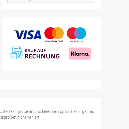
hte Textilgröße an und liefern ein optimales Ergebnis.
lgrößen nicht variiert.