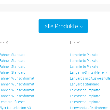
alle Produkte
F - K
L - P
Fahnen Standard
Laminierte Plakate
Fahnen Standard
Laminierte Plakate
Fahnen Standard
Laminierte Plakate
Fahnen Standard
Langarm-Shirts (Herren)
Fahnen Wunschformat
Lanyards mit Ausweishüll
Fahnen Wunschformat
Lanyards Standard
Fahnen Wunschformat
Leichtschaumplatte
Fahnen Wunschformat
Leichtschaumplatte
Fensteraufkleber
Leichtschaumplatte
Flyer Naturkarton A3
Leinwand auf Keilrahmen