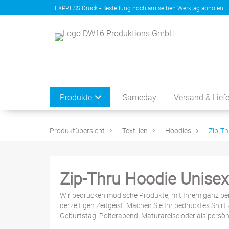
EXPRESS Druck - Bestellung noch am selben Werktag abholen!
Produkte
Sameday
Versand & Lief
Produktübersicht
Textilien
Hoodies
Zip-Th
Zip-Thru Hoodie Unisex
Wir bedrucken modische Produkte, mit Ihrem ganz per
derzeitigen Zeitgeist. Machen Sie Ihr bedrucktes Shir
Geburtstag, Polterabend, Maturareise oder als persönl