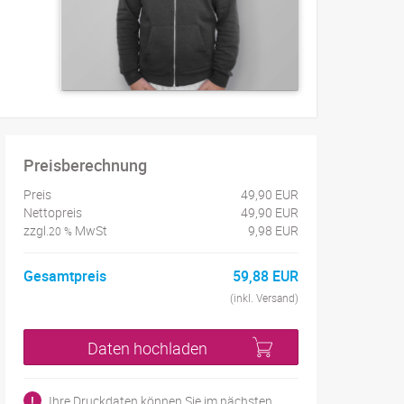
Preisberechnung
Preis
49,90 EUR
Nettopreis
49,90 EUR
zzgl.
MwSt
9,98 EUR
20 %
Gesamtpreis
59,88 EUR
(inkl. Versand)
Daten hochladen
!
Ihre Druckdaten können Sie im nächsten