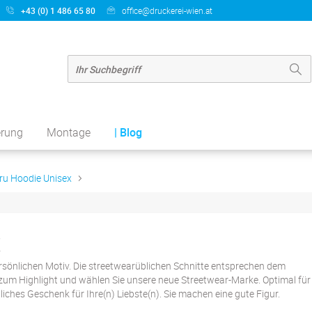
+43 (0) 1 486 65 80
office@druckerei-wien.at
erung
Montage
| Blog
ru Hoodie Unisex
sönlichen Motiv. Die streetwearüblichen Schnitte entsprechen dem
t zum Highlight und wählen Sie unsere neue Streetwear-Marke. Optimal für
iches Geschenk für Ihre(n) Liebste(n). Sie machen eine gute Figur.