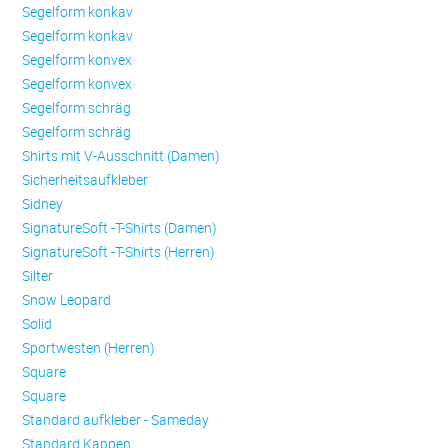
Se­gel­form konkav
Se­gel­form konkav
Se­gel­form konvex
Se­gel­form konvex
Se­gel­form schräg
Se­gel­form schräg
Shirts mit V-Ausschnitt (Damen)
Sicherheitsaufkleber
Sidney
SignatureSoft -T-Shirts (Damen)
SignatureSoft -T-Shirts (Herren)
Silter
Snow Leopard
Solid
Sportwesten (Herren)
Square
Square
Standard aufkleber - Sameday
Standard Kappen