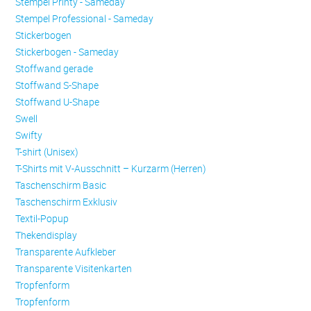
Stempel Printy - Sameday
Stempel Professional - Sameday
Stickerbogen
Stickerbogen - Sameday
Stoffwand gerade
Stoffwand S-Shape
Stoffwand U-Shape
Swell
Swifty
T-shirt (Unisex)
T-Shirts mit V-Ausschnitt – Kurzarm (Herren)
Taschenschirm Basic
Taschenschirm Exklusiv
Textil-Popup
Thekendisplay
Transparente Aufkleber
Transparente Visitenkarten
Trop­fen­form
Trop­fen­form