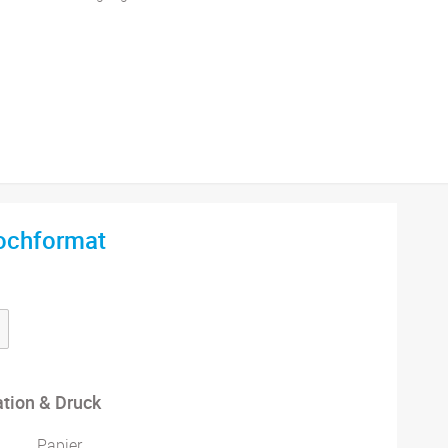
ochformat
ation & Druck
Papier