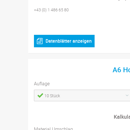
+43 (0) 1 486 65 80
Datenblätter anzeigen
A6 H
Auflage
10 Stück
Kalkul
Material Umschlag