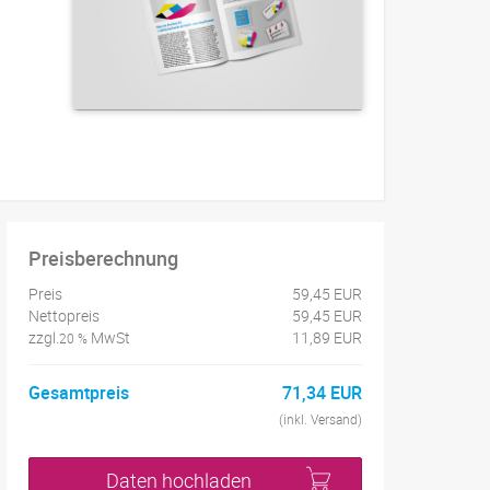
Preisberechnung
Preis
59,45 EUR
Nettopreis
59,45 EUR
zzgl.
MwSt
11,89 EUR
20 %
Gesamtpreis
71,34 EUR
(inkl. Versand)
Daten hochladen