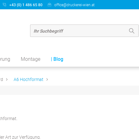
+43 (0) 1 486 65 80
office@druckerei-wien.at
erung
Montage
| Blog
rd
A6 Hochformat
chformat.
der Art zur Verfügung.