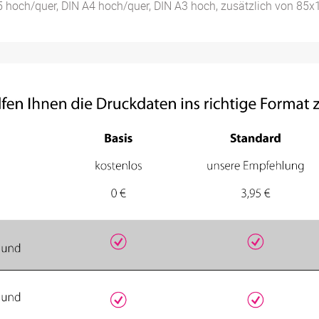
A5 hoch/quer, DIN A4 hoch/quer, DIN A3 hoch, zusätzlich von 