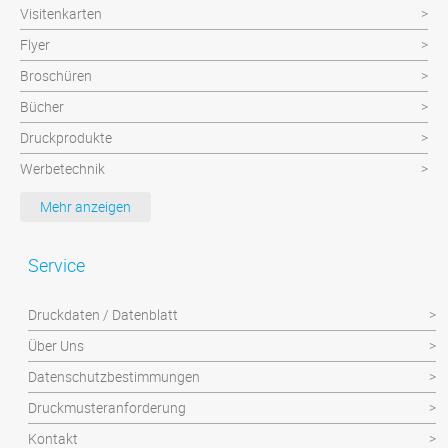
Visitenkarten
Flyer
Broschüren
Bücher
Druckprodukte
Werbetechnik
Werbeartikel
Mehr anzeigen
Textilien
Plattendruck und Schilder
Service
Klebefolien/Aufkleber
Druckdaten / Datenblatt
Über Uns
Datenschutzbestimmungen
Druckmusteranforderung
Kontakt