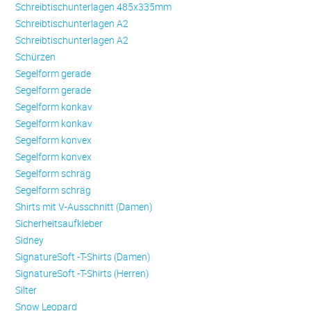
Schreibtischunterlagen 485x335mm
Schreibtischunterlagen A2
Schreibtischunterlagen A2
Schürzen
Se­gel­form ge­ra­de
Se­gel­form ge­ra­de
Se­gel­form konkav
Se­gel­form konkav
Se­gel­form konvex
Se­gel­form konvex
Se­gel­form schräg
Se­gel­form schräg
Shirts mit V-Ausschnitt (Damen)
Sicherheitsaufkleber
Sidney
SignatureSoft -T-Shirts (Damen)
SignatureSoft -T-Shirts (Herren)
Silter
Snow Leopard