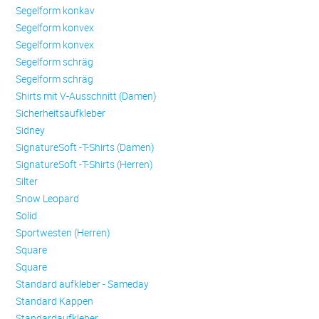
Se­gel­form konkav
Se­gel­form konvex
Se­gel­form konvex
Se­gel­form schräg
Se­gel­form schräg
Shirts mit V-Ausschnitt (Damen)
Sicherheitsaufkleber
Sidney
SignatureSoft -T-Shirts (Damen)
SignatureSoft -T-Shirts (Herren)
Silter
Snow Leopard
Solid
Sportwesten (Herren)
Square
Square
Standard aufkleber - Sameday
Standard Kappen
Standardaufkleber