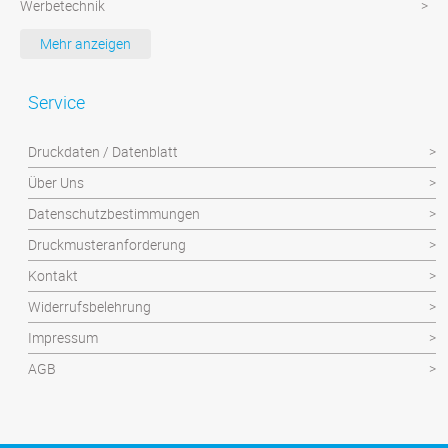
Werbetechnik
Werbeartikel
Mehr anzeigen
Textilien
Plattendruck und Schilder
Service
Klebefolien/Aufkleber
Druckdaten / Datenblatt
Über Uns
Datenschutzbestimmungen
Druckmusteranforderung
Kontakt
Widerrufsbelehrung
Impressum
AGB