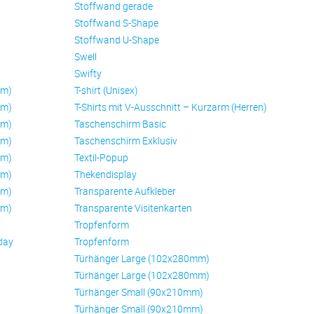
Stoffwand gerade
Stoffwand S-Shape
Stoffwand U-Shape
Swell
Swifty
mm)
T-shirt (Unisex)
mm)
T-Shirts mit V-Ausschnitt – Kurzarm (Herren)
mm)
Taschenschirm Basic
mm)
Taschenschirm Exklusiv
mm)
Textil-Popup
mm)
Thekendisplay
mm)
Transparente Aufkleber
mm)
Transparente Visitenkarten
Trop­fen­form
day
Trop­fen­form
Türhänger Large (102x280mm)
Türhänger Large (102x280mm)
Türhänger Small (90x210mm)
Türhänger Small (90x210mm)