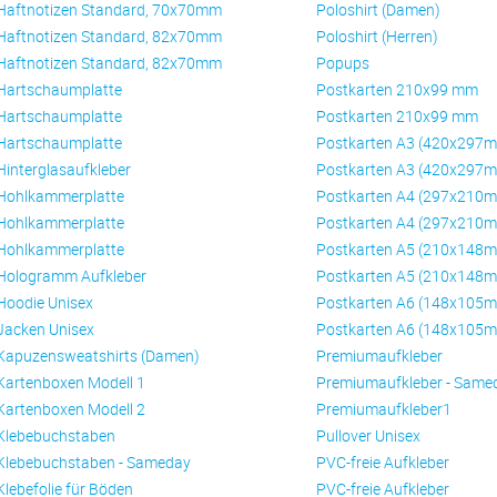
Haftnotizen Standard, 70x70mm
Poloshirt (Damen)
Haftnotizen Standard, 82x70mm
Poloshirt (Herren)
Haftnotizen Standard, 82x70mm
Popups
Hartschaumplatte
Postkarten 210x99 mm
Hartschaumplatte
Postkarten 210x99 mm
Hartschaumplatte
Postkarten A3 (420x297
Hinterglasaufkleber
Postkarten A3 (420x297
Hohlkammerplatte
Postkarten A4 (297x210
Hohlkammerplatte
Postkarten A4 (297x210
Hohlkammerplatte
Postkarten A5 (210x148
Hologramm Aufkleber
Postkarten A5 (210x148
Hoodie Unisex
Postkarten A6 (148x105
Jacken Unisex
Postkarten A6 (148x105
Kapuzensweatshirts (Damen)
Premiumaufkleber
Kartenboxen Modell 1
Premiumaufkleber - Same
Kartenboxen Modell 2
Premiumaufkleber1
Klebebuchstaben
Pullover Unisex
Klebebuchstaben - Sameday
PVC-freie Aufkleber
Klebefolie für Böden
PVC-freie Aufkleber