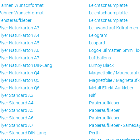
Fahnen Wunschformat
Leichtschaumplatte
Fahnen Wunschformat
Leichtschaumplatte
Fensteraufkleber
Leichtschaumplatte
Flyer Naturkarton A3
Leinwand auf Keilrahmen
Flyer Naturkarton A4
Lelogram
Flyer Naturkarton A5
Leopard
Flyer Naturkarton A6
Logo-Fußmatten 6mm Flo
Flyer Naturkarton A7
Luftballons
Flyer Naturkarton DIN-Lang
Lumpy Black
Flyer Naturkarton Q4
Magnetfolie / Magnetaufk
Flyer Naturkarton Q5
Magnetfolie / Magnetaufk
Flyer Naturkarton Q6
Metall-Effekt-Aufkleber
Flyer Standard A3
Nilf
Flyer Standard A4
Papieraufkleber
Flyer Standard A5
Papieraufkleber
Flyer Standard A6
Papieraufkleber
Flyer Standard A7
Papieraufkleber - Sameda
Flyer Standard DIN-Lang
Perth