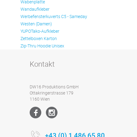
Wabenplatte
Wandaufkleber
Werbefensterkuverts C5 - Sameday
Westen (Damen)
YUPOTako-Aufkleber
Zettelboxen Karton
Zip-Thru Hoodie Unisex
Kontakt
DW16 Produktions GmbH
Ottakringerstrasse 179
1160 Wien
+43 (0) 1 486 65 80