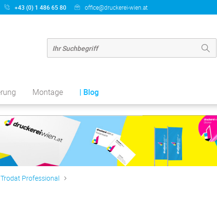
+43 (0) 1 486 65 80
office@druckerei-wien.at
erung
Montage
| Blog
Trodat Professional