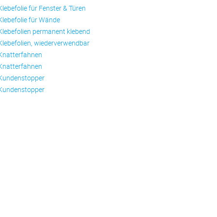
Klebefolie für Fenster & Türen
Klebefolie für Wände
Klebefolien permanent klebend
Klebefolien, wiederverwendbar
Knatterfahnen
Knatterfahnen
Kundenstopper
Kundenstopper