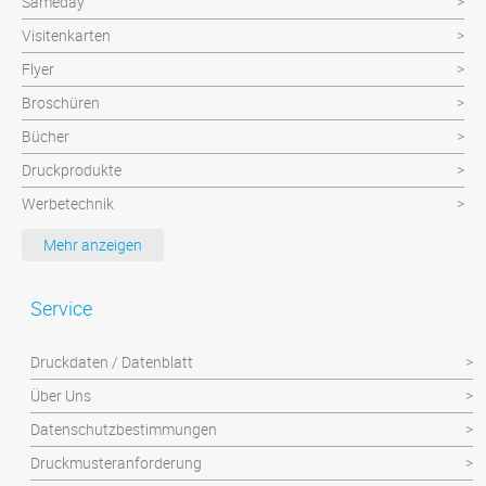
Sameday
Visitenkarten
Flyer
Broschüren
Bücher
Druckprodukte
Werbetechnik
Werbeartikel
Mehr anzeigen
Textilien
Plattendruck und Schilder
Service
Klebefolien/Aufkleber
Druckdaten / Datenblatt
Über Uns
Datenschutzbestimmungen
Druckmusteranforderung