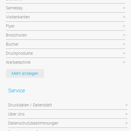
Sameday
Visitenkarten
Flyer
Broschüren
Bücher
Druckprodukte
Werbetechnik
Werbeartikel
Mehr anzeigen
Textilien
Plattendruck und Schilder
Service
Klebefolien/Aufkleber
Druckdaten / Datenblatt
Über Uns
Datenschutzbestimmungen