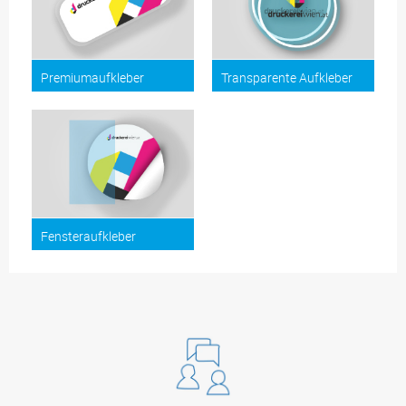
Premiumaufkleber
Transparente Aufkleber
Fensteraufkleber