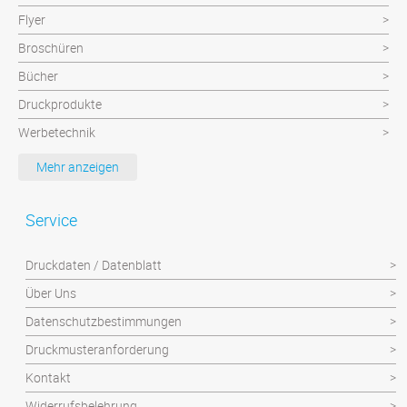
Flyer
Broschüren
Bücher
Druckprodukte
Werbetechnik
Werbeartikel
Mehr anzeigen
Textilien
Plattendruck und Schilder
Service
Klebefolien/Aufkleber
Druckdaten / Datenblatt
Über Uns
Datenschutzbestimmungen
Druckmusteranforderung
Kontakt
Widerrufsbelehrung