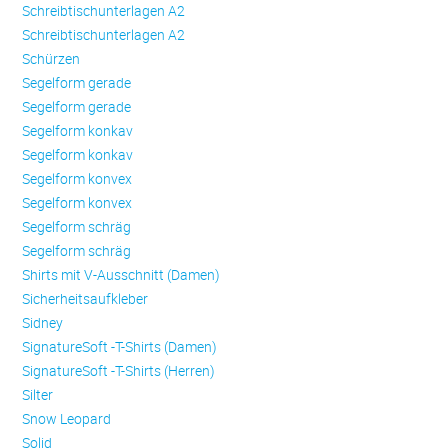
Schreibtischunterlagen A2
Schreibtischunterlagen A2
Schürzen
Se­gel­form ge­ra­de
Se­gel­form ge­ra­de
Se­gel­form konkav
Se­gel­form konkav
Se­gel­form konvex
Se­gel­form konvex
Se­gel­form schräg
Se­gel­form schräg
Shirts mit V-Ausschnitt (Damen)
Sicherheitsaufkleber
Sidney
SignatureSoft -T-Shirts (Damen)
SignatureSoft -T-Shirts (Herren)
Silter
Snow Leopard
Solid