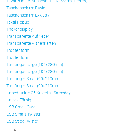
T-Shirts mit V-Ausschnitt – Kurzarm (Herren)
Taschenschirm Basic
Taschenschirm Exklusiv
Textil-Popup
Thekendisplay
Transparente Aufkleber
Transparente Visitenkarten
Trop­fen­form
Trop­fen­form
Türhänger Large (102x280mm)
Türhänger Large (102x280mm)
Türhänger Small (90x210mm)
Türhänger Small (90x210mm)
Unbedruckte C5 Kuverts - Sameday
Unisex Färbig
USB Credit Card
USB Smart Twister
USB Stick Twister
T - Z