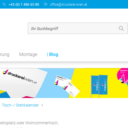
+43 (0) 1 486 65 80
office@druckerei-wien.at
erung
Montage
| Blog
Tisch- / Stehkalender
beitsplatz oder Wohnzimmertisch,