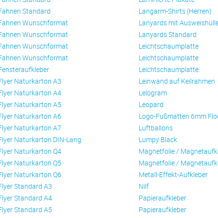
Fahnen Standard
Langarm-Shirts (Herren)
Fahnen Wunschformat
Lanyards mit Ausweishüll
Fahnen Wunschformat
Lanyards Standard
Fahnen Wunschformat
Leichtschaumplatte
Fahnen Wunschformat
Leichtschaumplatte
Fensteraufkleber
Leichtschaumplatte
Flyer Naturkarton A3
Leinwand auf Keilrahmen
Flyer Naturkarton A4
Lelogram
Flyer Naturkarton A5
Leopard
Flyer Naturkarton A6
Logo-Fußmatten 6mm Flo
Flyer Naturkarton A7
Luftballons
Flyer Naturkarton DIN-Lang
Lumpy Black
Flyer Naturkarton Q4
Magnetfolie / Magnetaufk
Flyer Naturkarton Q5
Magnetfolie / Magnetaufk
Flyer Naturkarton Q6
Metall-Effekt-Aufkleber
Flyer Standard A3
Nilf
Flyer Standard A4
Papieraufkleber
Flyer Standard A5
Papieraufkleber