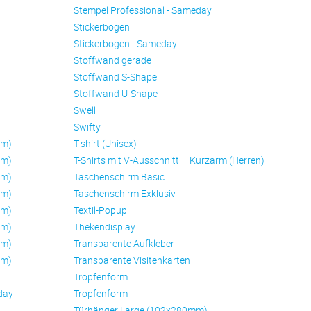
Stempel Professional - Sameday
Stickerbogen
Stickerbogen - Sameday
Stoffwand gerade
Stoffwand S-Shape
Stoffwand U-Shape
Swell
Swifty
mm)
T-shirt (Unisex)
mm)
T-Shirts mit V-Ausschnitt – Kurzarm (Herren)
mm)
Taschenschirm Basic
mm)
Taschenschirm Exklusiv
mm)
Textil-Popup
mm)
Thekendisplay
mm)
Transparente Aufkleber
mm)
Transparente Visitenkarten
Trop­fen­form
day
Trop­fen­form
Türhänger Large (102x280mm)