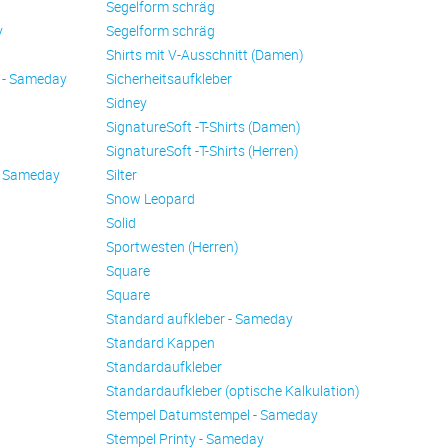
Se­gel­form schräg
y
Se­gel­form schräg
Shirts mit V-Ausschnitt (Damen)
 - Sameday
Sicherheitsaufkleber
Sidney
SignatureSoft -T-Shirts (Damen)
SignatureSoft -T-Shirts (Herren)
- Sameday
Silter
Snow Leopard
Solid
Sportwesten (Herren)
Square
Square
Standard aufkleber - Sameday
Standard Kappen
Standardaufkleber
Standardaufkleber (optische Kalkulation)
Stempel Datumstempel - Sameday
Stempel Printy - Sameday