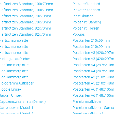
Haftnotizen Standard, 100x70mm
Plakate Standard
Haftnotizen Standard, 100x70mm
Plakate Standard
Haftnotizen Standard, 70x70mm
Plastikkarten
Haftnotizen Standard, 70x70mm
Poloshirt (Damen)
Haftnotizen Standard, 82x70mm
Poloshirt (Herren)
Haftnotizen Standard, 82x70mm
Popups
Hartschaumplatte
Postkarten 210x99 mm
Hartschaumplatte
Postkarten 210x99 mm
Hartschaumplatte
Postkarten A3 (420x297
Hinterglasaufkleber
Postkarten A3 (420x297
Hohlkammerplatte
Postkarten A4 (297x210
Hohlkammerplatte
Postkarten A4 (297x210
Hohlkammerplatte
Postkarten A5 (210x148
Hologramm Aufkleber
Postkarten A5 (210x148
Hoodie Unisex
Postkarten A6 (148x105
Jacken Unisex
Postkarten A6 (148x105
Kapuzensweatshirts (Damen)
Premiumaufkleber
Kartenboxen Modell 1
Premiumaufkleber - Same
Kartenboxen Modell 2
Premiumaufkleber1