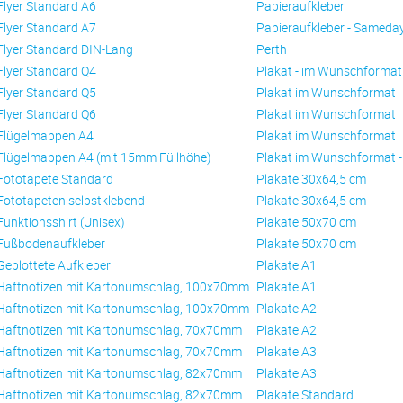
Flyer Standard A6
Papieraufkleber
Flyer Standard A7
Papieraufkleber - Sameda
Flyer Standard DIN-Lang
Perth
Flyer Standard Q4
Plakat - im Wunschformat
Flyer Standard Q5
Plakat im Wunschformat
Flyer Standard Q6
Plakat im Wunschformat
Flügelmappen A4
Plakat im Wunschformat
Flügelmappen A4 (mit 15mm Füllhöhe)
Plakat im Wunschformat 
Fototapete Standard
Plakate 30x64,5 cm
Fototapeten selbstklebend
Plakate 30x64,5 cm
Funktionsshirt (Unisex)
Plakate 50x70 cm
Fußbodenaufkleber
Plakate 50x70 cm
Geplottete Aufkleber
Plakate A1
Haftnotizen mit Kartonumschlag, 100x70mm
Plakate A1
Haftnotizen mit Kartonumschlag, 100x70mm
Plakate A2
Haftnotizen mit Kartonumschlag, 70x70mm
Plakate A2
Haftnotizen mit Kartonumschlag, 70x70mm
Plakate A3
Haftnotizen mit Kartonumschlag, 82x70mm
Plakate A3
Haftnotizen mit Kartonumschlag, 82x70mm
Plakate Standard