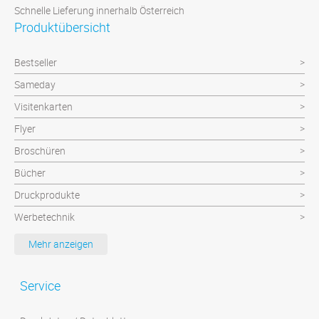
Schnelle Lieferung innerhalb Österreich
Produktübersicht
Bestseller
Sameday
Visitenkarten
Flyer
Broschüren
Bücher
Druckprodukte
Werbetechnik
Werbeartikel
Mehr anzeigen
Textilien
Plattendruck und Schilder
Service
Klebefolien/Aufkleber