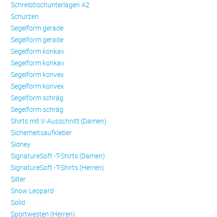
Schreibtischunterlagen A2
Schürzen
Se­gel­form ge­ra­de
Se­gel­form ge­ra­de
Se­gel­form konkav
Se­gel­form konkav
Se­gel­form konvex
Se­gel­form konvex
Se­gel­form schräg
Se­gel­form schräg
Shirts mit V-Ausschnitt (Damen)
Sicherheitsaufkleber
Sidney
SignatureSoft -T-Shirts (Damen)
SignatureSoft -T-Shirts (Herren)
Silter
Snow Leopard
Solid
Sportwesten (Herren)