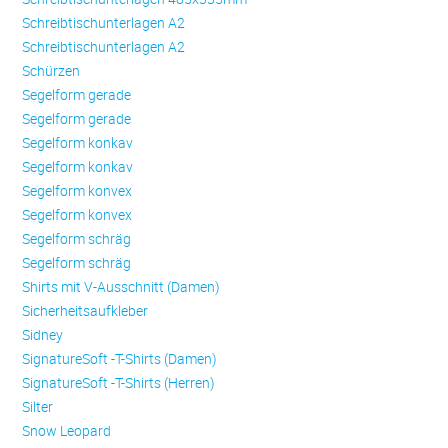
Schreibtischunterlagen A2
Schreibtischunterlagen A2
Schürzen
Se­gel­form ge­ra­de
Se­gel­form ge­ra­de
Se­gel­form konkav
Se­gel­form konkav
Se­gel­form konvex
Se­gel­form konvex
Se­gel­form schräg
Se­gel­form schräg
Shirts mit V-Ausschnitt (Damen)
Sicherheitsaufkleber
Sidney
SignatureSoft -T-Shirts (Damen)
SignatureSoft -T-Shirts (Herren)
Silter
Snow Leopard