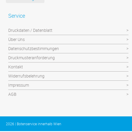
Textilien
Plattendruck und Schilder
Service
Klebefolien/Aufkleber
Druckdaten / Datenblatt
Über Uns
Datenschutzbestimmungen
Druckmusteranforderung
Kontakt
Widerrufsbelehrung
Impressum
AGB
2026 | Botenservice innerhalb Wien