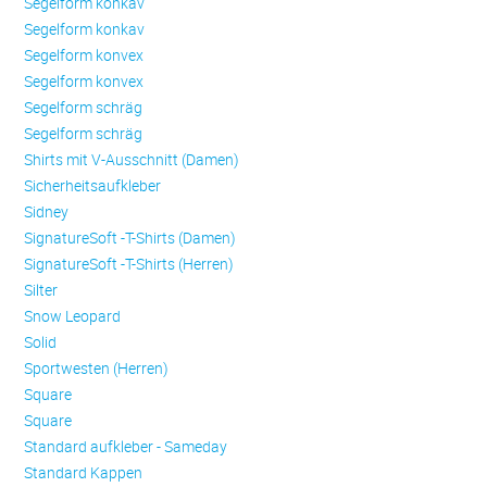
Se­gel­form konkav
Se­gel­form konkav
Se­gel­form konvex
Se­gel­form konvex
Se­gel­form schräg
Se­gel­form schräg
Shirts mit V-Ausschnitt (Damen)
Sicherheitsaufkleber
Sidney
SignatureSoft -T-Shirts (Damen)
SignatureSoft -T-Shirts (Herren)
Silter
Snow Leopard
Solid
Sportwesten (Herren)
Square
Square
Standard aufkleber - Sameday
Standard Kappen