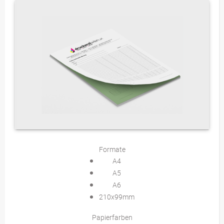
Formate
A4
A5
A6
210x99mm
Papierfarben