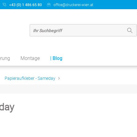
+43 (0) 1 486 65 80
office@druckerei-wien.at
erung
Montage
| Blog
Papieraufkleber - Sameday
eday