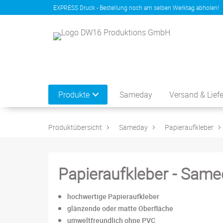
EXPRESS Druck - Bestellung noch am selben Werktag abholen!
Produkte
Sameday
Versand & Lief
Produktübersicht
Sameday
Papieraufkleber
Papieraufkleber - Sam
hochwertige Papieraufkleber
glänzende oder matte Oberfläche
umweltfreundlich ohne PVC