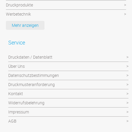
Druckprodukte
Werbetechnik
Werbeartikel
Mehr anzeigen
Textilien
Plattendruck und Schilder
Service
Klebefolien/Aufkleber
Druckdaten / Datenblatt
Über Uns
Datenschutzbestimmungen
Druckmusteranforderung
Kontakt
Widerrufsbelehrung
Impressum
AGB