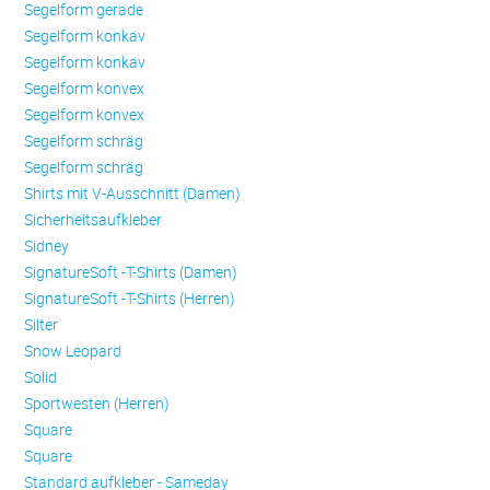
Se­gel­form ge­ra­de
Se­gel­form konkav
Se­gel­form konkav
Se­gel­form konvex
Se­gel­form konvex
Se­gel­form schräg
Se­gel­form schräg
Shirts mit V-Ausschnitt (Damen)
Sicherheitsaufkleber
Sidney
SignatureSoft -T-Shirts (Damen)
SignatureSoft -T-Shirts (Herren)
Silter
Snow Leopard
Solid
Sportwesten (Herren)
Square
Square
Standard aufkleber - Sameday