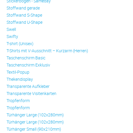
Stickerbogen - Sameday
Stoffwand gerade
Stoffwand S-Shape
Stoffwand U-Shape
Swell
Swifty
T-shirt (Unisex)
T-Shirts mit V-Ausschnitt – Kurzarm (Herren)
Taschenschirm Basic
Taschenschirm Exklusiv
Textil-Popup
Thekendisplay
Transparente Aufkleber
Transparente Visitenkarten
Trop­fen­form
Trop­fen­form
Türhänger Large (102x280mm)
Türhänger Large (102x280mm)
Türhänger Small (90x210mm)