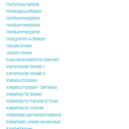
Hartschaumplatte
Hinterglasaufkleber
Hohlkammerplatte
Hohlkammerplatte
Hohlkammerplatte
Hologramm Aufkleber
Hoodie Unisex
Jacken Unisex
Kapuzensweatshirts (Damen)
Kartenboxen Modell 1
Kartenboxen Modell 2
Klebebuchstaben
Klebebuchstaben - Sameday
Klebefolie für Böden
Klebefolie für Fenster & Türen
Klebefolie für Wände
Klebefolien permanent klebend
Klebefolien, wiederverwendbar
Knatterfahnen