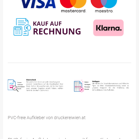
PVC-freie Aufkleber von druckereiwien.at