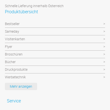
Schnelle Lieferung innerhalb Österreich
Produktübersicht
Bestseller
Sameday
Visitenkarten
Flyer
Broschüren
Bücher
Druckprodukte
Werbetechnik
Werbeartikel
Mehr anzeigen
Textilien
Plattendruck und Schilder
Service
Klebefolien/Aufkleber