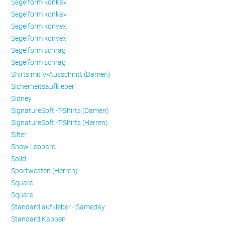
Se­gel­form konkav
Se­gel­form konkav
Se­gel­form konvex
Se­gel­form konvex
Se­gel­form schräg
Se­gel­form schräg
Shirts mit V-Ausschnitt (Damen)
Sicherheitsaufkleber
Sidney
SignatureSoft -T-Shirts (Damen)
SignatureSoft -T-Shirts (Herren)
Silter
Snow Leopard
Solid
Sportwesten (Herren)
Square
Square
Standard aufkleber - Sameday
Standard Kappen