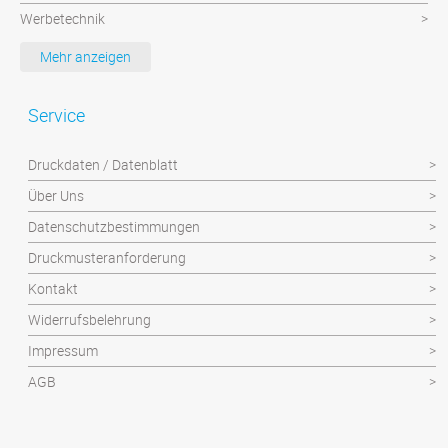
Werbetechnik
Werbeartikel
Mehr anzeigen
Textilien
Plattendruck und Schilder
Service
Klebefolien/Aufkleber
Druckdaten / Datenblatt
Über Uns
Datenschutzbestimmungen
Druckmusteranforderung
Kontakt
Widerrufsbelehrung
Impressum
AGB